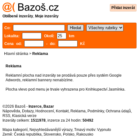
Přidat inzerát
Oblíbené inzeráty
,
Moje inzeráty
Co:
Lokalita:
Okolí:
km
Cena od:
- do:
Kč
Hlavní stránka
>
Reklama
Reklama
Reklamní plocha nad inzeráty se prodává pouze přes systém
Google
Adwords
, reklamní bannery nenabízíme.
Plocha vlevo pod menu je trvale vyhrazena pro
Knihkupectví Jasmínka
.
©2026 Bazoš -
Inzerce, Bazar
Nápověda
,
Dotazy
,
Hodnocení
,
Kontakt
,
Reklama
,
Podmínky
,
Ochrana údajů
,
RSS
,
Inzeráty celkem:
1511978
, inzerce za 24 hodin:
50492
Mapa kategorií
,
Nejvyhledávanější výrazy
, Tmavý motiv:
Země:
Česká republika
,
Slovensko
,
Polsko
,
Rakousko