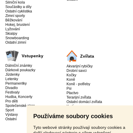
Silniční kola
Součástky a díly
Ostatní cyklistika
Zimní sporty
Běžkování
Hokej, bruslení
Lyžování
Skialpy
Snowboarding
Ostatní zimní
Vstupenky
Zvířata
Dálniční známky
Akvarijní rybičky
Dárkové poukazky
Drobní savci
Jízdenky
Kočky
Letenky
Koně
Permanentky
Koně - potřeby
Divadlo
Psi
Festivaly
Ptactvo
Hudba, Koncerty
Terarijní zvířata
Pro děti
Ostatní domácí zvířata
Společenské akce
Krytí
Sport
Ztraceni a nalezeni
Výstavy
Používáme soubory cookies
Chovatelské potřeby
Ostatní
Hospodářská zvířata
Drůbež
Tyto webové stránky používají soubory cookies a
Králíci
další sledovací nástroje s cílem vylepšení