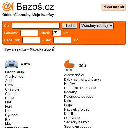
Přidat inzerát
Oblíbené inzeráty
,
Moje inzeráty
Co:
Lokalita:
Okolí:
km
Cena od:
- do:
Kč
Hlavní stránka
>
Mapa kategorií
Auto
Děti
Osobní auta
Autosedačky
Alfa Romeo
Baby monitory, chůvičky
Audi
Hračky
BMW
Chodítka a hopsadla
Chevrolet
Kočárky
Citroën
Kojenecké potřeby
Dacia
Kola
Fiat
Lego
Ford
Nábytek pro děti
Honda
Nosítka
Hyundai
Odrážedla
Kia
Sedačky na kolo
Mazda
Sportovní potřeby