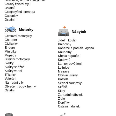
Učebnice, skripta - Jazykové
Zdravý životní styl
Ostatní
Cizojazyčná literatura
Časopisy
Ostatní
Motorky
Nábytek
Cestovní motocykly
Chopper
Jídelní kouty
Čtyřkolky
Knihovny
Enduro
Koberce a podlah. krytina
Minibike
Koupelny
Mopedy
Křesla a gauče
Silniční motocykly
Kuchyně
Skútry
Lampy, osvětlení
Skútry sněžné
Ložnice
Skútry vodní
Matrace
Tříkolky
Obývací stěny
Veteráni
Postele
Náhradní díly
Sedací soupravy
Oblečení, obuv, helmy
Skříně
Ostatní
Stoly
Zahradní nábytek
Židle
Doplňky
Ostatní nábytek