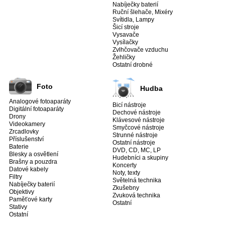
Nabíječky baterií
Ruční šlehače, Mixéry
Svítidla, Lampy
Šicí stroje
Vysavače
Vysílačky
Zvlhčovače vzduchu
Žehličky
Ostatní drobné
Foto
Hudba
Analogové fotoaparáty
Bicí nástroje
Digitální fotoaparáty
Dechové nástroje
Drony
Klávesové nástroje
Videokamery
Smyčcové nástroje
Zrcadlovky
Strunné nástroje
Příslušenství
Ostatní nástroje
Baterie
DVD, CD, MC, LP
Blesky a osvětlení
Hudebníci a skupiny
Brašny a pouzdra
Koncerty
Datové kabely
Noty, texty
Filtry
Světelná technika
Nabíječky baterií
Zkušebny
Objektivy
Zvuková technika
Paměťové karty
Ostatní
Stativy
Ostatní