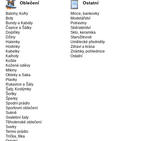
Oblečení
Ostatní
Batohy, Kufry
Mince, bankovky
Boty
Modelářství
Bundy a Kabáty
Potraviny
Čepice a Šátky
Sběratelství
Doplňky
Sklo, keramika
Džíny
Starožitnosti
Halenky
Umělecké předměty
Hodinky
Zdraví a krása
Kabelky
Známky, pohlednice
Kalhoty
Ostatní
Košile
Kožené oděvy
Mikiny
Obleky a Saka
Plavky
Rukavice a Šály
Šaty, Kostýmky
Šortky
Šperky
Spodní prádlo
Sportovní oblečení
Sukně
Svatební šaty
Těhotenské oblečení
Svetry
Termo prádlo
Trička, tílka
Ostatní