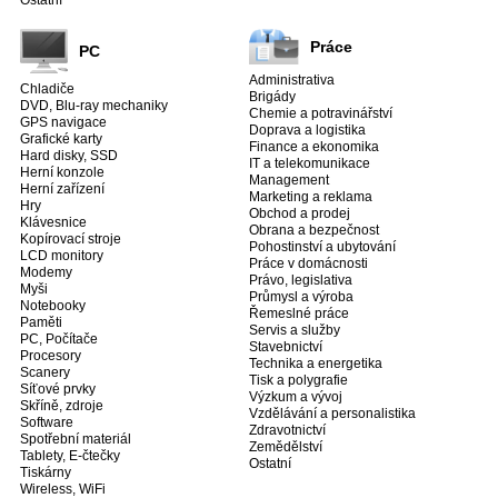
Práce
PC
Administrativa
Chladiče
Brigády
DVD, Blu-ray mechaniky
Chemie a potravinářství
GPS navigace
Doprava a logistika
Grafické karty
Finance a ekonomika
Hard disky, SSD
IT a telekomunikace
Herní konzole
Management
Herní zařízení
Marketing a reklama
Hry
Obchod a prodej
Klávesnice
Obrana a bezpečnost
Kopírovací stroje
Pohostinství a ubytování
LCD monitory
Práce v domácnosti
Modemy
Právo, legislativa
Myši
Průmysl a výroba
Notebooky
Řemeslné práce
Paměti
Servis a služby
PC, Počítače
Stavebnictví
Procesory
Technika a energetika
Scanery
Tisk a polygrafie
Síťové prvky
Výzkum a vývoj
Skříně, zdroje
Vzdělávání a personalistika
Software
Zdravotnictví
Spotřební materiál
Zemědělství
Tablety, E-čtečky
Ostatní
Tiskárny
Wireless, WiFi