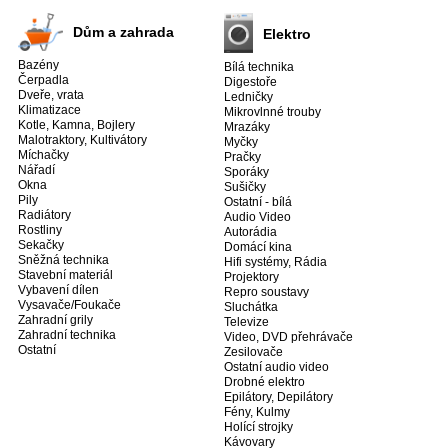
Dům a zahrada
Elektro
Bazény
Bílá technika
Čerpadla
Digestoře
Dveře, vrata
Ledničky
Klimatizace
Mikrovlnné trouby
Kotle, Kamna, Bojlery
Mrazáky
Malotraktory, Kultivátory
Myčky
Míchačky
Pračky
Nářadí
Sporáky
Okna
Sušičky
Pily
Ostatní - bílá
Radiátory
Audio Video
Rostliny
Autorádia
Sekačky
Domácí kina
Sněžná technika
Hifi systémy, Rádia
Stavební materiál
Projektory
Vybavení dílen
Repro soustavy
Vysavače/Foukače
Sluchátka
Zahradní grily
Televize
Zahradní technika
Video, DVD přehrávače
Ostatní
Zesilovače
Ostatní audio video
Drobné elektro
Epilátory, Depilátory
Fény, Kulmy
Holící strojky
Kávovary