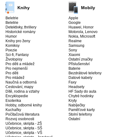
Knihy
Mobily
Beletrie
Apple
Beletrie
Google
Detektivky, thrillery
Huawei, Honor
Historické romány
Motorola, Lenovo
Humor
Nokia, Microsoft
Knihy pro ženy
Realme
Komiksy
Samsung
Poezie
Sony
Sci-fi, Fantasy
Xiaomi
Životopisy
Ostatní značky
Pro děti a mládež
Příslušenství
Pro nejmenší
Baterie
Pro děti
Bezdrátové telefony
Pro mládež
Datové kabely
Naučná a odborná
Faxy
Cestování, mapy
Headsety
Dítě, rodina a vztahy
HF Sady do auta
Encyklopedie
Chytré hodinky
Esoterika
Kryty
Hobby, odborné knihy
Nabíječky
Kuchařky
Paměťové karty
Počítačová literatura
Stolní telefony
Rozvoj osobnosti
Ostatní
Učebnice, skripta - ZŠ
Učebnice, skripta - SŠ
Učebnice, skripta - VŠ