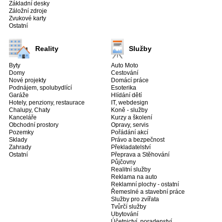
Základní desky
Záložní zdroje
Zvukové karty
Ostatní
Reality
Služby
Byty
Auto Moto
Domy
Cestování
Nové projekty
Domácí práce
Podnájem, spolubydlící
Esoterika
Garáže
Hlídání dětí
Hotely, penziony, restaurace
IT, webdesign
Chalupy, Chaty
Koně - služby
Kanceláře
Kurzy a školení
Obchodní prostory
Opravy, servis
Pozemky
Pořádání akcí
Sklady
Právo a bezpečnost
Zahrady
Překladatelství
Ostatní
Přeprava a Stěhování
Půjčovny
Realitní služby
Reklama na auto
Reklamní plochy - ostatní
Řemeslné a stavební práce
Služby pro zvířata
Tvůrčí služby
Ubytování
Účetnictví, poradenství