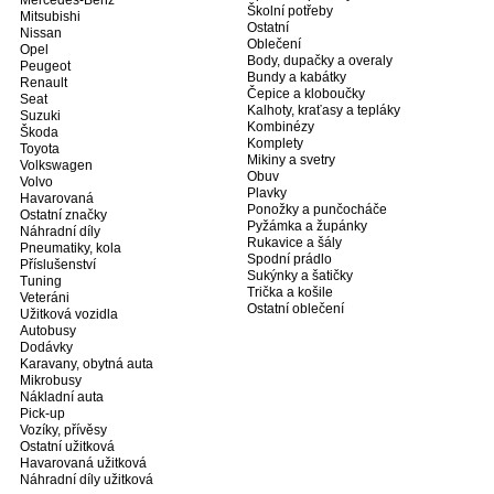
Mercedes-Benz
Školní potřeby
Mitsubishi
Ostatní
Nissan
Oblečení
Opel
Body, dupačky a overaly
Peugeot
Bundy a kabátky
Renault
Čepice a kloboučky
Seat
Kalhoty, kraťasy a tepláky
Suzuki
Kombinézy
Škoda
Komplety
Toyota
Mikiny a svetry
Volkswagen
Obuv
Volvo
Plavky
Havarovaná
Ponožky a punčocháče
Ostatní značky
Pyžámka a župánky
Náhradní díly
Rukavice a šály
Pneumatiky, kola
Spodní prádlo
Příslušenství
Sukýnky a šatičky
Tuning
Trička a košile
Veteráni
Ostatní oblečení
Užitková vozidla
Autobusy
Dodávky
Karavany, obytná auta
Mikrobusy
Nákladní auta
Pick-up
Vozíky, přívěsy
Ostatní užitková
Havarovaná užitková
Náhradní díly užitková