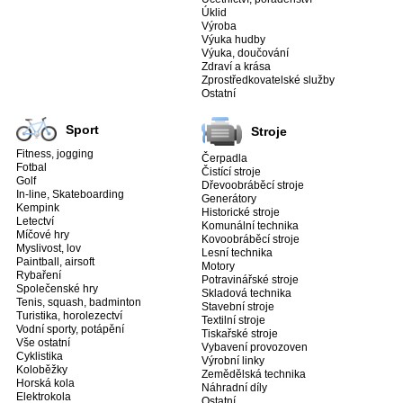
Úklid
Výroba
Výuka hudby
Výuka, doučování
Zdraví a krása
Zprostředkovatelské služby
Ostatní
Sport
Stroje
Fitness, jogging
Čerpadla
Fotbal
Čistící stroje
Golf
Dřevoobráběcí stroje
In-line, Skateboarding
Generátory
Kempink
Historické stroje
Letectví
Komunální technika
Míčové hry
Kovoobráběcí stroje
Myslivost, lov
Lesní technika
Paintball, airsoft
Motory
Rybaření
Potravinářské stroje
Společenské hry
Skladová technika
Tenis, squash, badminton
Stavební stroje
Turistika, horolezectví
Textilní stroje
Vodní sporty, potápění
Tiskařské stroje
Vše ostatní
Vybavení provozoven
Cyklistika
Výrobní linky
Koloběžky
Zemědělská technika
Horská kola
Náhradní díly
Elektrokola
Ostatní