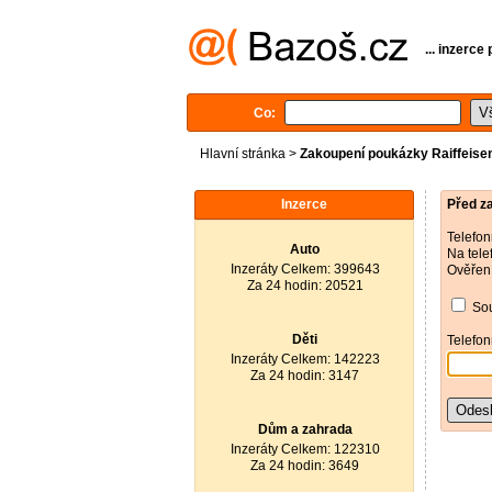
... inzerce
Co:
Hlavní stránka
>
Zakoupení poukázky Raiffeise
Inzerce
Před z
Telefon
Auto
Na tele
Inzeráty Celkem: 399643
Ověření
Za 24 hodin: 20521
Sou
Děti
Telefon
Inzeráty Celkem: 142223
Za 24 hodin: 3147
Dům a zahrada
Inzeráty Celkem: 122310
Za 24 hodin: 3649