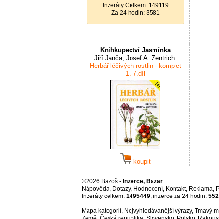
Inzeráty Celkem: 149119
Za 24 hodin: 3581
Knihkupectví Jasmínka
Jiří Janča, Josef A. Zentrich:
Herbář léčivých rostlin - komplet
1.-7.díl
koupit
©2026 Bazoš -
Inzerce, Bazar
Nápověda
,
Dotazy
,
Hodnocení
,
Kontakt
,
Reklama
,
P
Inzeráty celkem:
1495449
, inzerce za 24 hodin:
552
Mapa kategorií
,
Nejvyhledávanější výrazy
, Tmavý m
Země:
Česká republika
,
Slovensko
,
Polsko
,
Rakous