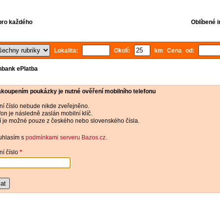
 pro každého
Oblíbené i
Lokalita:
Okolí:
km Cena od:
nbank ePlatba
akoupením poukázky je nutné ověření mobilního telefonu
ní číslo nebude nikde zveřejněno.
fon je následně zaslán mobilní klíč.
 je možné pouze z českého nebo slovenského čísla.
hlasím s
podmínkami serveru Bazos.cz
.
ní číslo
*