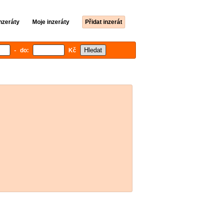
nzeráty
Moje inzeráty
Přidat inzerát
- do:
Kč