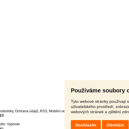
Používáme soubory 
Tyto webové stránky používají s
uživatelského prostředí, zobra
odmínky
,
Ochrana údajů
,
RSS
,
webových stránek a zjištění zdr
23
otiv:
Souhlasím
Odmítám
ko